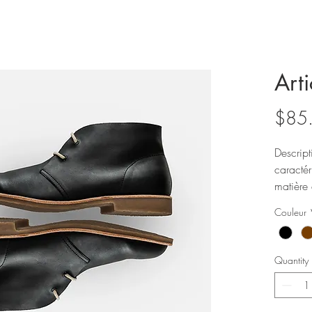
Arti
$85
Descript
caractéri
matière 
Couleur
Quantity