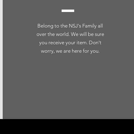
Belong to the NSJ's Family all
over the world. We will be sure
you receive your item. Don't
worry, we are here for you.