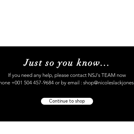
Music
Concerts
My Story
My journey (s
Just so you know...
If you need any help, please contact NSJ's TEAM now
hone +001 504 457-9684 or by email :
shop@nicoleslackjone
Continue to shop