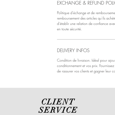
EXCHANGE & REFUND POL
Politique d'échange et de remboursemen
remboursement des articles qu'ils achète
d'établir une relation de confiance avec 
en toute sécurité.
DELIVERY INFOS
Condition de livraison. Idéal pour ajou
conditionnement et vos prix. Fournissez 
de rassurer vos clients et gagner leur c
CLIENT
SERVICE