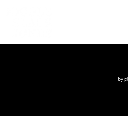
Home
by p