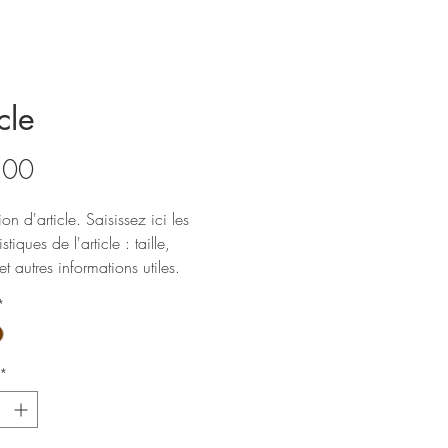
cle
Price
.00
ion d'article. Saisissez ici les 
stiques de l'article : taille, 
et autres informations utiles.
*
*