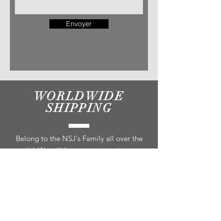
Envoyer
WORLDWIDE
SHIPPING
Belong to the NSJ's Family all over the
world. We will be sure you receive your
item. Don't worry, we are here for you.