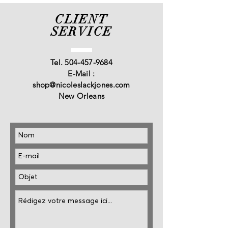
Fournissez des informations claires sur vos 
ainsi d'acheter sur votre site en toute sécurité.
modes de livraison afin de rassurer vos clients et 
CLIENT
gagner leur confiance.
SERVICE
Tel.
504-457-9684
E-Mail :
shop@nicoleslackjones.com
New Orleans