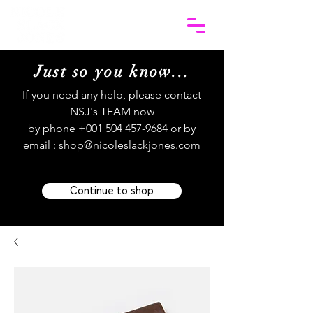
Just so you know...
If you need any help, please contact
NSJ's TEAM now
by phone
+001 504 457-9684
or by
email :
shop@nicoleslackjones.com
Continue to shop